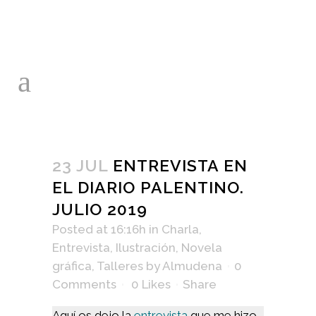
23 JUL
ENTREVISTA EN
EL DIARIO PALENTINO.
JULIO 2019
Posted at 16:16h
in
Charla
,
Entrevista
,
Ilustración
,
Novela
gráfica
,
Talleres
by
Almudena
0
Comments
0
Likes
Share
Aquí os dejo la
entrevista
que me hizo