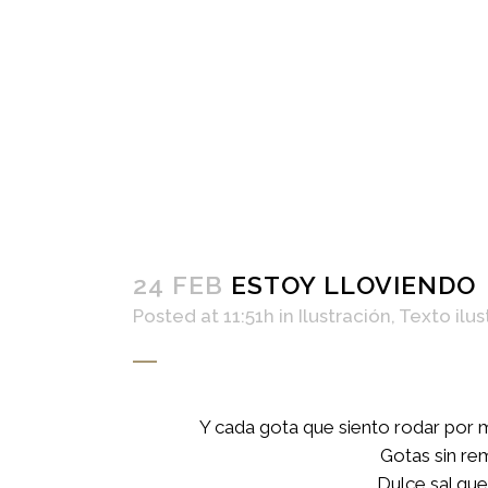
24 FEB
ESTOY LLOVIENDO
Posted at 11:51h
in
Ilustración
,
Texto ilu
Y cada gota que siento rodar por mi
Gotas sin re
Dulce sal que