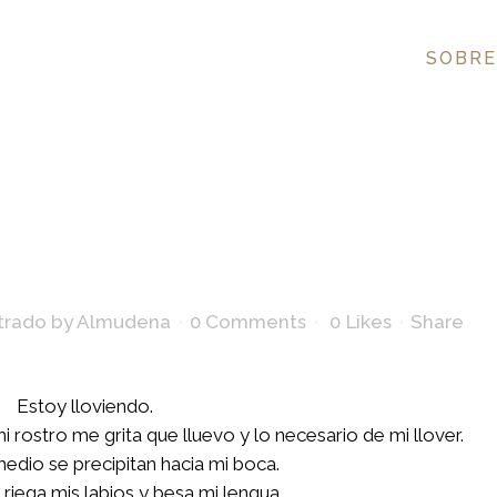
SOBRE
strado
by
Almudena
0 Comments
0
Likes
Share
Estoy lloviendo.
 rostro me grita que lluevo y lo necesario de mi llover.
medio se precipitan hacia mi boca.
 riega mis labios y besa mi lengua.