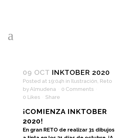
09 OCT
INKTOBER 2020
Posted at 19:04h
in
Ilustración
,
Reto
by
Almudena
0 Comments
0
Likes
Share
¡COMIENZA INKTOBER
2020!
En gran RETO de realizar
31 dibujos
a tinta en los 31 días de octubre.
¡A